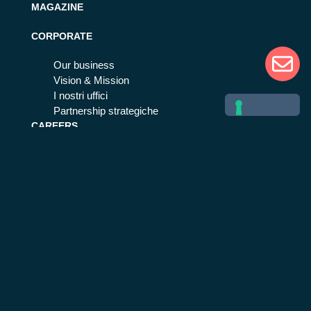
MAGAZINE
CORPORATE
Our business
Vision & Mission
I nostri uffici
Partnership strategiche
CAREERS
Lavora con noi
Esperienza in Beta 80
MORE
Codice etico
Privacy policy
Cookie policy
Modello organizzativo