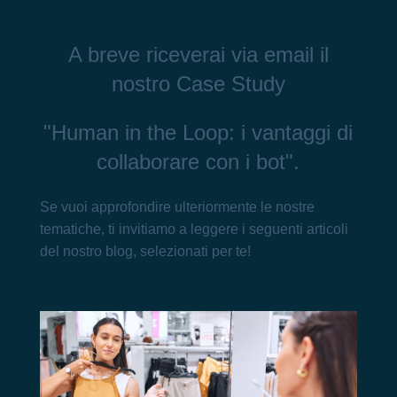
A breve riceverai via email il
nostro Case Study
"Human in the Loop: i vantaggi di
collaborare con i bot"
.
Se vuoi approfondire ulteriormente le nostre
tematiche, ti invitiamo a leggere i seguenti articoli
del nostro blog, selezionati per te!