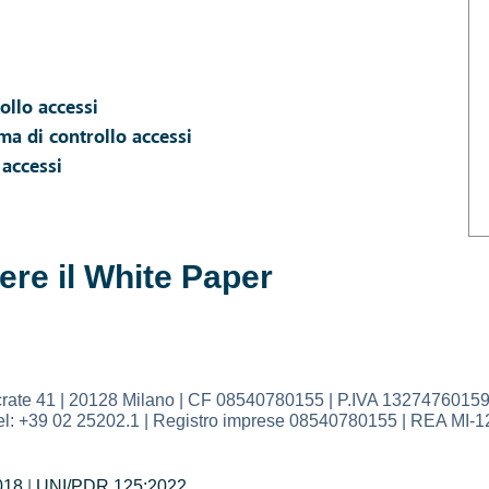
ollo accessi
ma di controllo accessi
 accessi
ere il White Paper
41 | 20128 Milano | CF 08540780155 | P.IVA 13274760159 | Ca
| Tel: +39 02 25202.1 | Registro imprese 08540780155 | REA MI-1
018
|
UNI/PDR 125:2022