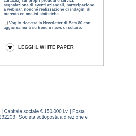
cartacea) sui propri prodotti e servizi,
segnalazione di eventi aziendali, partecipazione
a webinar, nonché realizzazione di indagini di
mercato ed analisi statistiche.
Voglio ricevere la Newsletter di Beta 80 con
aggiornamenti su trend e news di settore.
pitale sociale € 150.000 i.v. | Posta
232203 | Società sottoposta a direzione e