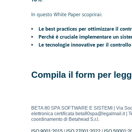
10%
.
In questo White Paper scoprirai:
Le best practices per ottimizzare il contr
Perché è cruciale implementare un siste
Le tecnologie innovative per il controllo
Compila il form per legg
BETA 80 SPA SOFTWARE E SISTEMI | Via Socrate 
elettronica certificata beta80spa@legalmail.it 
coordinamento di Betahead S.r.l.
ISO 9001:2015
|
ISO 27001:2022
|
ISO 50001:2