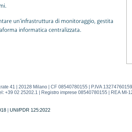
mi.
are un'infrastruttura di monitoraggio, gestita
taforma informatica centralizzata.
41 | 20128 Milano | CF 08540780155 | P.IVA 13274760159 | Ca
| Tel: +39 02 25202.1 | Registro imprese 08540780155 | REA MI-1
018
|
UNI/PDR 125:2022