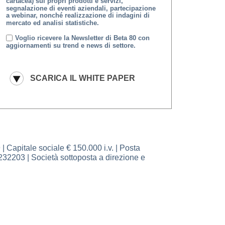
cartacea) sui propri prodotti e servizi,
segnalazione di eventi aziendali, partecipazione
a webinar, nonché realizzazione di indagini di
mercato ed analisi statistiche.
Voglio ricevere la Newsletter di Beta 80 con
aggiornamenti su trend e news di settore.
pitale sociale € 150.000 i.v. | Posta
232203 | Società sottoposta a direzione e