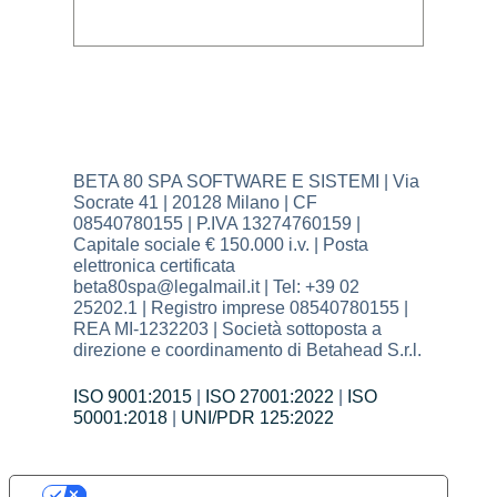
BETA 80 SPA SOFTWARE E SISTEMI | Via
Socrate 41 | 20128 Milano | CF
08540780155 | P.IVA 13274760159 |
Capitale sociale € 150.000 i.v. | Posta
elettronica certificata
beta80spa@legalmail.it | Tel: +39 02
25202.1 | Registro imprese 08540780155 |
REA MI-1232203 | Società sottoposta a
direzione e coordinamento di Betahead S.r.l.
ISO 9001:2015
|
ISO 27001:2022
|
ISO
50001:2018
|
UNI/PDR 125:2022
Le tue preferenze relative alla privacy