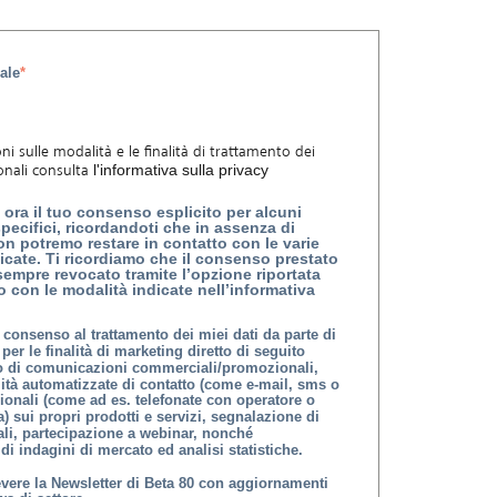
ale
*
ni sulle modalità e le finalità di trattamento dei
onali consulta
l'informativa sulla privacy
ora il tuo consenso esplicito per alcuni
specifici, ricordandoti che in assenza di
 potremo restare in contatto con le varie
icate. Ti ricordiamo che il consenso prestato
empre revocato tramite l’opzione riportata
 o con le modalità indicate nell’informativa
 consenso al trattamento dei miei dati da parte di
per le finalità di marketing diretto di seguito
io di comunicazioni commerciali/promozionali,
ità automatizzate di contatto (come e-mail, sms o
ionali (come ad es. telefonate con operatore o
) sui propri prodotti e servizi, segnalazione di
ali, partecipazione a webinar, nonché
di indagini di mercato ed analisi statistiche.
evere la Newsletter di Beta 80 con aggiornamenti