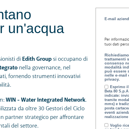
entano
E-mail aziend
er un'acqua
Per informazio
tuoi dati pers
Richiediamo 
ionisti di
Edith Group
si occupano di
trattamenti 
consenso non
ntegrato
nella governance, nel
modalità ind
può essere s
ati, fornendo strumenti innovativi
nelle e-mail
privacy.
lità.
Esprimo il
Beta 80 S.p.A 
indicate: inv
rm:
WIN - Water Integrated Network
.
tramite modal
mms) e tradiz
lizzata da oltre 30 Gestori del Ciclo
posta cartacea
eventi aziend
un partner strategico per affrontare
realizzazione 
tali del settore.
Voglio ric